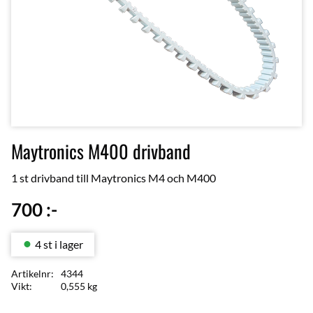
Maytronics M400 drivband
1 st drivband till Maytronics M4 och M400
700
:-
4 st i lager
Artikelnr
4344
Vikt
0,555 kg