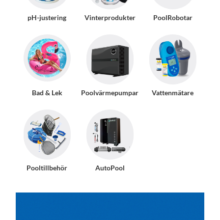
pH-justering
Vinterprodukter
PoolRobotar
Bad & Lek
Poolvärmepumpar
Vattenmätare
Pooltillbehör
AutoPool