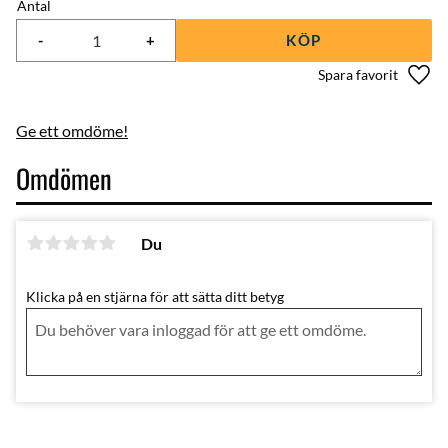
Antal
-
+
KÖP
Lägg 
Ge ett omdöme!
Omdömen
Du
Klicka på en stjärna för att sätta ditt betyg