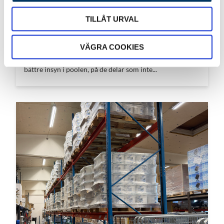
TILLÅT URVAL
NY DESIGN PÅ POOLTAKEN
VÄGRA COOKIES
Vår franska tillverkare har ändrat designen på taken en
smula! Det blev ännu mer klarglas för pengarna och
bättre insyn i poolen, på de delar som inte...