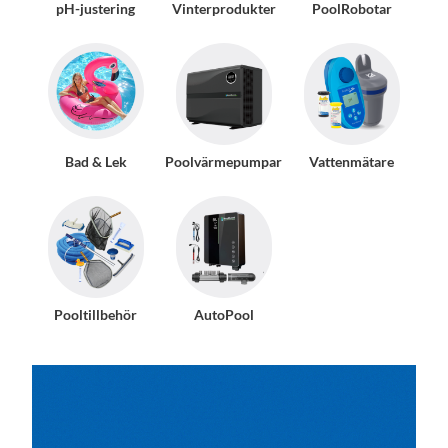
pH-justering
Vinterprodukter
PoolRobotar
Bad & Lek
Poolvärmepumpar
Vattenmätare
Pooltillbehör
AutoPool