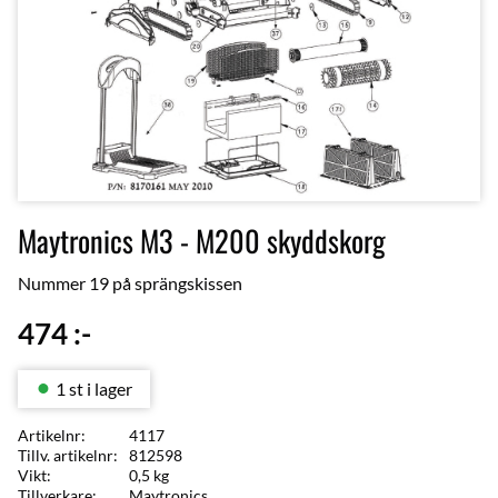
Maytronics M3 - M200 skyddskorg
Nummer 19 på sprängskissen
474
:-
1 st i lager
Artikelnr
4117
Tillv. artikelnr
812598
Vikt
0,5 kg
Tillverkare
Maytronics