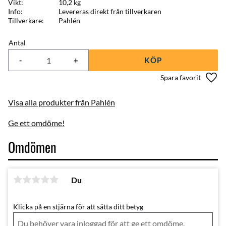
Vikt
10,2 kg
Info
Levereras direkt från tillverkaren
Tillverkare
Pahlén
Antal
-
+
KÖP
Lägg 
Visa alla produkter från Pahlén
Ge ett omdöme!
Omdömen
Du
Klicka på en stjärna för att sätta ditt betyg