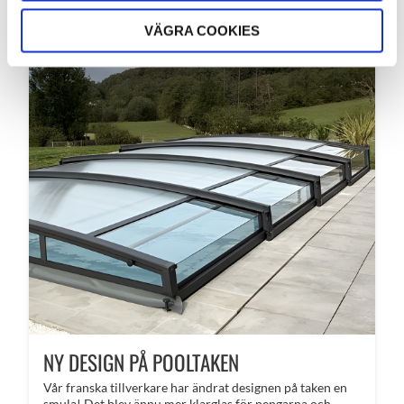
VÄGRA COOKIES
NY DESIGN PÅ POOLTAKEN
Vår franska tillverkare har ändrat designen på taken en
smula! Det blev ännu mer klarglas för pengarna och