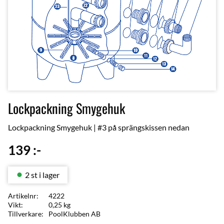
Lockpackning Smygehuk
Lockpackning Smygehuk | #3 på sprängskissen nedan
139
:-
2 st i lager
Artikelnr
4222
Vikt
0,25 kg
Tillverkare
PoolKlubben AB