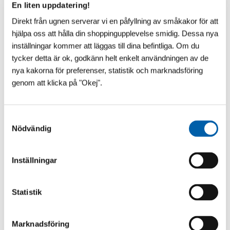
En liten uppdatering!
Direkt från ugnen serverar vi en påfyllning av småkakor för att
hjälpa oss att hålla din shoppingupplevelse smidig. Dessa nya
inställningar kommer att läggas till dina befintliga. Om du
tycker detta är ok, godkänn helt enkelt användningen av de
nya kakorna för preferenser, statistik och marknadsföring
genom att klicka på "Okej".
S
Nödvändig
a
VAD SÄGS OM ÄNNU LÄGRE?!
m
t
​Vår franska pooltaktillverkare vilar inte i hängmattan!
Inställningar
Till 2027 kommer Pooltak UltraLow™ - Exklusivare -
y
Snyggare och Ännu lägre! Helt utan mellanh...
c
k
Statistik
e
s
Marknadsföring
v