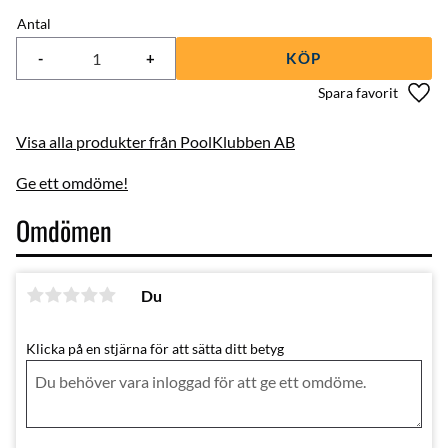
Antal
-
+
KÖP
Lägg 
Visa alla produkter från PoolKlubben AB
Ge ett omdöme!
Omdömen
Du
Klicka på en stjärna för att sätta ditt betyg