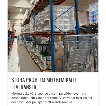
STORA PROBLEM MED KEMIKALIE
LEVERANSER!
Normalt ska vårt lager se ut som på bilden ovan, vid
denna tiden! Nu gapar det tomt! Visst vi har kvar en hel
del produkter på lager fortfarande men m...