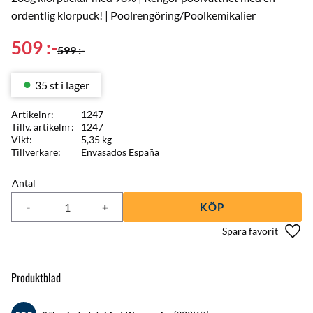
ordentlig klorpuck! | Poolrengöring/Poolkemikalier
Nedsatt pris:
509
:-
Ordinarie pris:
599
:-
35 st i lager
Artikelnr
1247
Tillv. artikelnr
1247
Vikt
5,35 kg
Tillverkare
Envasados España
Antal
-
+
KÖP
Lägg 
Produktblad