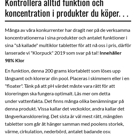
Kontrollera alltid funktion och
koncentration i produkter du köper. . .
Många av våra konkurrenter har dragit ner på de verksamma
koncentrationerna i sina produkter och antalet funktioner i
sina "så kallade" multiklor tabletter för att nå oss i pris, därför
lanserade vi "Klorpuck" 2019 som svar på tal!
Innehåller
98% Klor
En funktion, denna 200 grams klortablett som löses upp
långsamt och klorerar din pool. Placeras i skimmern eller i en
"floater". Tänk på att pH värdet måste vara rätt för att
kloreringen ska fungera optimalt. Läs mer om detta
under
vattenfakta
. Det finns många olika benämningar på
denna produkt. Vissa kallar det veckoklor, andra kallar det
långverkansklorering. Det sista är väl mest rätt, mängden
tabletter som går åt hänger samman med poolens storlek,
värme, cirkulation, nederbörd, antalet badande osv.