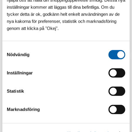
hjälpa oss att hålla din shoppingupplevelse smidig. Dessa nya
inställningar kommer att läggas till dina befintliga. Om du
tycker detta är ok, godkänn helt enkelt användningen av de
nya kakorna för preferenser, statistik och marknadsföring
genom att klicka på "Okej".
GUIDER
LAGERSHOP
S
Nödvändig
a
m
t
Inställningar
y
c
k
Statistik
e
s
Marknadsföring
v
a
l