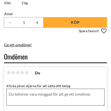
Vikt
2 kg
Antal
-
+
KÖP
Lägg 
Ge ett omdöme!
Omdömen
Du
Klicka på en stjärna för att sätta ditt betyg