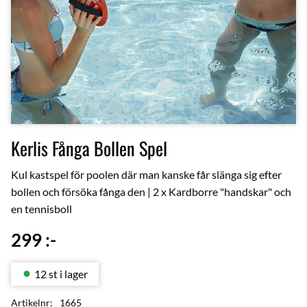
Kerlis Fånga Bollen Spel
Kul kastspel för poolen där man kanske får slänga sig efter
bollen och försöka fånga den | 2 x Kardborre "handskar" och
en tennisboll
299
:-
12 st i lager
Artikelnr
1665