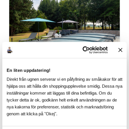
En liten uppdatering!
Direkt från ugnen serverar vi en påfyllning av småkakor för att
VAD SÄGS OM ÄNNU LÄGRE?!
hjälpa oss att hålla din shoppingupplevelse smidig. Dessa nya
inställningar kommer att läggas till dina befintliga. Om du
​Vår franska pooltaktillverkare vilar inte i hängmattan!
Till 2027 kommer Pooltak UltraLow™ - Exklusivare -
tycker detta är ok, godkänn helt enkelt användningen av de
Snyggare och Ännu lägre! Helt utan mellanh...
nya kakorna för preferenser, statistik och marknadsföring
genom att klicka på "Okej".