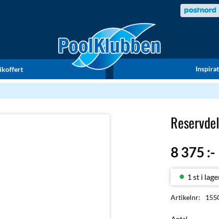
Inspira
ikoffert
Reservdel
8 375
:-
1 st i lage
Artikelnr
155
Antal