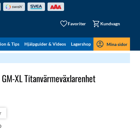
Favoriter
Kundvagn
tion & Tips
Hjälpguider & Videos
Lagershop
Mina sidor
 GM-XL Titanvärmeväxlarenhet
r
0