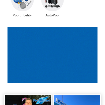
Pooltillbehör
AutoPool