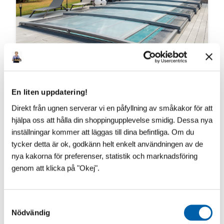
VAD SÄGS OM ÄNNU LÄGRE?!
En liten uppdatering!
​Vår franska pooltaktillverkare vilar inte i hängmattan!
Direkt från ugnen serverar vi en påfyllning av småkakor för att
Till 2027 kommer Pooltak UltraLow™ - Exklusivare -
hjälpa oss att hålla din shoppingupplevelse smidig. Dessa nya
Snyggare och Ännu lägre! Helt utan mellanh...
inställningar kommer att läggas till dina befintliga. Om du
tycker detta är ok, godkänn helt enkelt användningen av de
nya kakorna för preferenser, statistik och marknadsföring
genom att klicka på "Okej".
S
Nödvändig
a