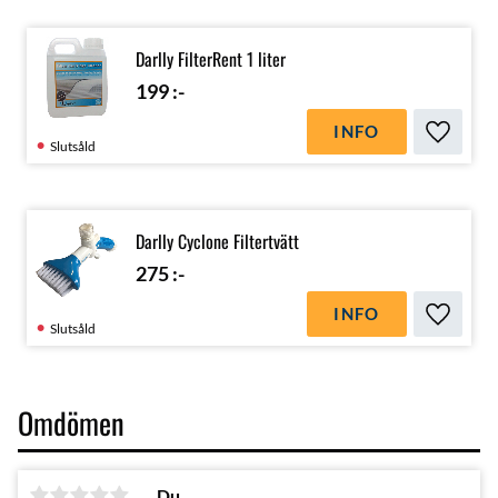
Darlly FilterRent 1 liter
199
:-
INFO
Lägg till
Slutsåld
Darlly Cyclone Filtertvätt
275
:-
INFO
Lägg till
Slutsåld
Omdömen
Du