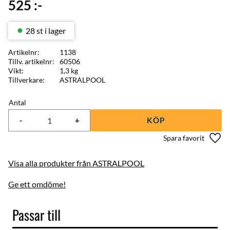
525
:-
28 st i lager
Artikelnr
1138
Tillv. artikelnr
60506
Vikt
1,3 kg
Tillverkare
ASTRALPOOL
Antal
-
+
KÖP
Lägg 
Visa alla produkter från ASTRALPOOL
Ge ett omdöme!
Passar till