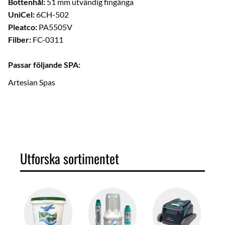
Bottenhål:
51 mm utvändig fingänga
UniCel:
6CH-502
Pleatco:
PA5505V
Filber:
FC-0311
Passar följande SPA:
Artesian Spas
Utforska sortimentet