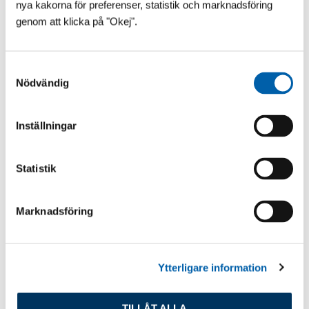
Senaste inlägg
nya kakorna för preferenser, statistik och marknadsföring
genom att klicka på "Okej".
S
Nödvändig
a
m
t
Inställningar
y
c
k
Statistik
e
s
Marknadsföring
v
a
l
Ytterligare information
TILLÅT ALLA