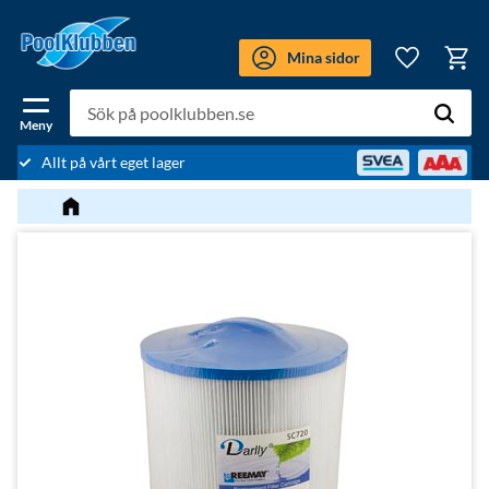
Meny
Mina sidor
Kundv
Favoriter
Allt på vårt eget lager