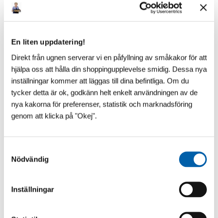
En liten uppdatering!
Direkt från ugnen serverar vi en påfyllning av småkakor för att
hjälpa oss att hålla din shoppingupplevelse smidig. Dessa nya
inställningar kommer att läggas till dina befintliga. Om du
tycker detta är ok, godkänn helt enkelt användningen av de
nya kakorna för preferenser, statistik och marknadsföring
genom att klicka på "Okej".
S
Nödvändig
a
m
t
Inställningar
y
VAD SÄGS OM ÄNNU LÄGRE?!
c