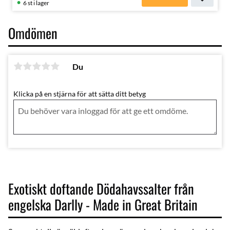
Lägg till
6 st i lager
Omdömen
Du
Klicka på en stjärna för att sätta ditt betyg
Exotiskt doftande Dödahavssalter från
engelska Darlly - Made in Great Britain