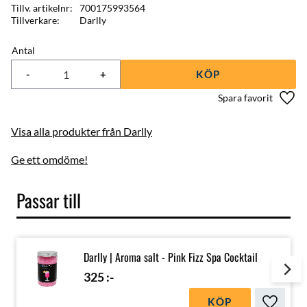
Tillv. artikelnr
700175993564
Tillverkare
Darlly
Antal
-
+
KÖP
Lägg 
Visa alla produkter från Darlly
Ge ett omdöme!
Passar till
Darlly | Aroma salt - Pink Fizz Spa Cocktail
325
:-
KÖP