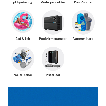
pH-justering
Vinterprodukter
PoolRobotar
Bad & Lek
Poolvärmepumpar
Vattenmätare
Pooltillbehör
AutoPool