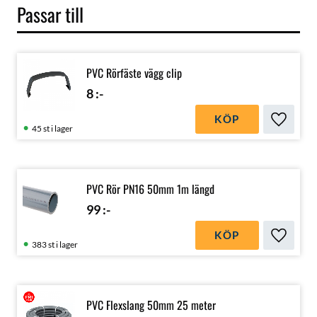
Passar till
PVC Rörfäste vägg clip
8
:-
KÖP
Lägg till
45 st i lager
PVC Rör PN16 50mm 1m längd
99
:-
KÖP
Lägg till
383 st i lager
PVC Flexslang 50mm 25 meter