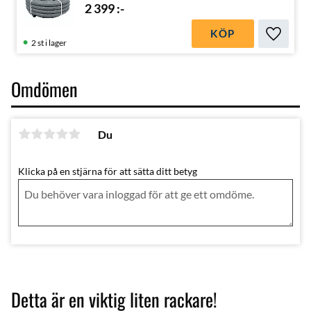
2 399
:-
KÖP
Lägg till
2 st i lager
Omdömen
Du
Klicka på en stjärna för att sätta ditt betyg
Detta är en viktig liten rackare!