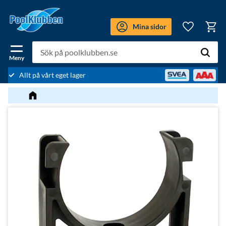
Meny
Mina sidor
Kundv
Favoriter
Allt på vårt eget lager