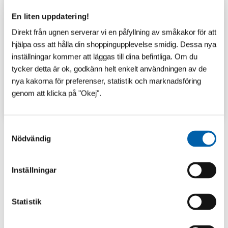
En liten uppdatering!
Direkt från ugnen serverar vi en påfyllning av småkakor för att
hjälpa oss att hålla din shoppingupplevelse smidig. Dessa nya
inställningar kommer att läggas till dina befintliga. Om du
tycker detta är ok, godkänn helt enkelt användningen av de
nya kakorna för preferenser, statistik och marknadsföring
genom att klicka på "Okej".
TIPS & INSPIRATION
S
Nödvändig
a
m
Senaste inlägg
t
Inställningar
y
c
k
Statistik
e
s