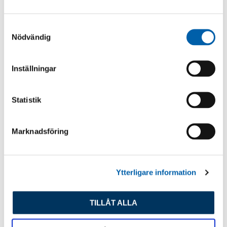
S
Nödvändig
a
m
t
Inställningar
y
c
k
Statistik
e
s
Marknadsföring
v
a
l
Ytterligare information
TILLÅT ALLA