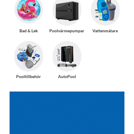
Bad & Lek
Poolvärmepumpar
Vattenmätare
Pooltillbehör
AutoPool