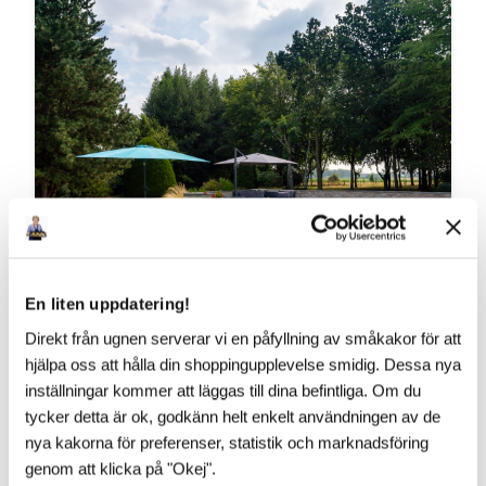
En liten uppdatering!
Direkt från ugnen serverar vi en påfyllning av småkakor för att
hjälpa oss att hålla din shoppingupplevelse smidig. Dessa nya
VAD SÄGS OM ÄNNU LÄGRE?!
inställningar kommer att läggas till dina befintliga. Om du
tycker detta är ok, godkänn helt enkelt användningen av de
​Vår franska pooltaktillverkare vilar inte i hängmattan!
nya kakorna för preferenser, statistik och marknadsföring
Till 2027 kommer Pooltak UltraLow™ - Exklusivare -
Snyggare och Ännu lägre! Helt utan mellanh...
genom att klicka på "Okej".