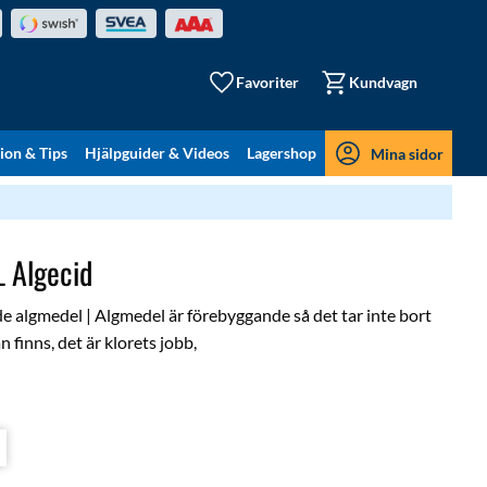
Favoriter
Kundvagn
tion & Tips
Hjälpguider & Videos
Lagershop
Mina sidor
 Algecid
nde algmedel | Algmedel är förebyggande så det tar inte bort
 finns, det är klorets jobb,