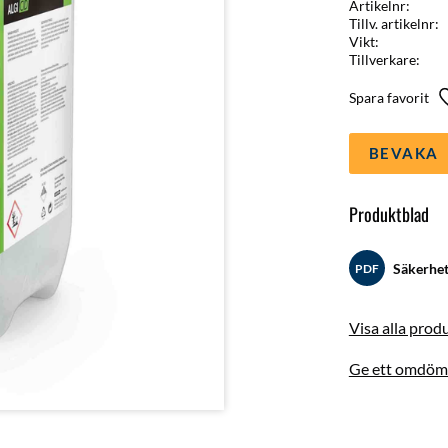
Artikelnr
Tillv. artikelnr
Vikt
Tillverkare
BEVAKA
Produktblad
Säkerhet
PDF
Visa alla prod
Ge ett omdöm