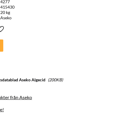
4277
415430
20 kg
Aseko
Lägg till i favoriter
sdatablad Aseko Algecid
200KB
ukter från Aseko
e!