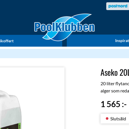
Inspira
ikoffert
Aseko 20L
20 liter flyta
alger som redan
1 565
:-
Slutsåld