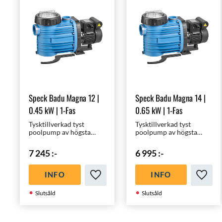
Speck Badu Magna 12 |
Speck Badu Magna 14 |
0.45 kW | 1-Fas
0.65 kW | 1-Fas
Tysktillverkad tyst
Tysktillverkad tyst
poolpump av högsta
poolpump av högsta
kvalité för 20 - 40 m³
kvalité för 30 - 70 m³
pooler | Optimal för en
pooler | Optimal för en
7 245
:-
6 995
:-
3x6m pool |
4x8m pool |
Energieffektiv -
Energieffektiv -
Miljövänlig
Miljövänlig
INFO
INFO
Lägg till i favoriter
Lägg ti
Slutsåld
Slutsåld