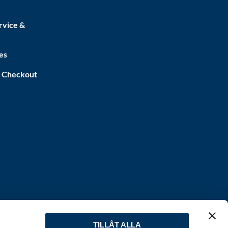
rvice &
es
a Checkout
TILLÅT ALLA