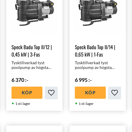
Speck Badu Top II/12 |
Speck Badu Top II/14 |
0,45 kW | 3-Fas
0,65 kW | 1-Fas
Tysktillverkad tyst
Tysktillverkad tyst
poolpump av högsta
poolpump av högsta
kvalité för 20 - 40 m³
kvalité för 30 - 50 m³
pooler | Optimal för en
pooler | Optimal för en
6 370
:-
6 995
:-
3x6m pool |
45m³ pool |
Energieffektiv -
Energieffektiv -
Miljövänlig
Miljövänlig
KÖP
KÖP
ll i favoriter
Lägg till i favoriter
Lägg till 
1 st i lager
1 st i lager