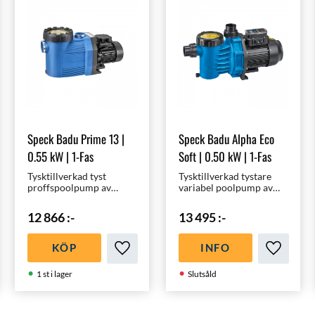
Speck Badu Prime 13 |
Speck Badu Alpha Eco
0.55 kW | 1-Fas
Soft | 0.50 kW | 1-Fas
Tysktillverkad tyst
Tysktillverkad tystare
proffspoolpump av
variabel poolpump av
högsta kvalité för 40 -
högsta kvalité för 10 - 50
60m³ pooler | Optimal
m³ pooler | Variabel och
12 866
:-
13 495
:-
för en 4x8m pool |
Inverterstyrd
Energieffektiv -
Miljövänlig
KÖP
INFO
ll i favoriter
Lägg till i favoriter
Lägg till 
1 st i lager
Slutsåld