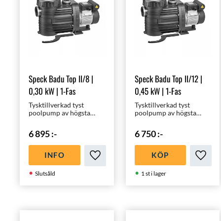
Speck Badu Top II/8 |
Speck Badu Top II/12 |
0,30 kW | 1-Fas
0,45 kW | 1-Fas
Tysktillverkad tyst
Tysktillverkad tyst
poolpump av högsta
poolpump av högsta
kvalité för 10 - 30 m³
kvalité för 20 - 40 m³
pooler | Optimal för en
pooler | Optimal för en
6 895
:-
6 750
:-
20m³ pool |
30m³ pool |
Energieffektiv -
Energieffektiv -
Miljövänlig
Miljövänlig
INFO
KÖP
Lägg till i favoriter
Lägg ti
Slutsåld
1 st i lager