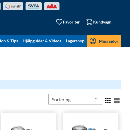
Favoriter
Kundvagn
tion & Tips
Hjälpguider & Videos
Lagershop
Mina sidor
Välj sortering
Välj