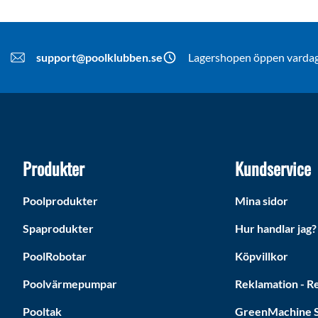
support@poolklubben.se
Lagershopen öppen vardaga
Produkter
Kundservice
Poolprodukter
Mina sidor
Spaprodukter
Hur handlar jag?
PoolRobotar
Köpvillkor
Poolvärmepumpar
Reklamation - Re
Pooltak
GreenMachine S