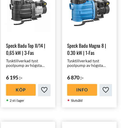
Speck Badu Top II/14 |
Speck Badu Magna 8 |
0,65 kW | 3-Fas
0.30 kW | 1-Fas
Tysktillverkad tyst
Tysktillverkad tyst
poolpump av högsta
poolpump av högsta
kvalité för 30 - 50 m³
kvalité för 20 - 40 m³
pooler | Optimal för en
pooler | Optimal för en
6 195
:-
6 870
:-
45m³ pool |
3x6m pool |
Energieffektiv -
Energieffektiv -
Miljövänlig
Miljövänlig
KÖP
INFO
i favoriter
Lägg till i favoriter
Lägg till i f
2 st i lager
Slutsåld