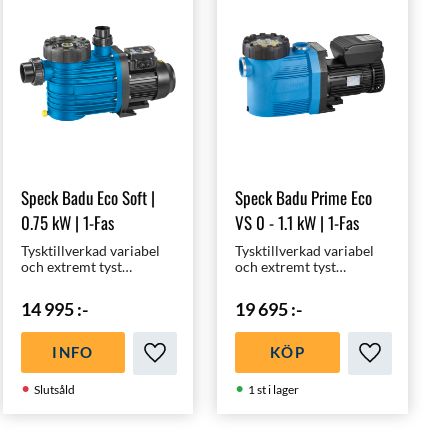
Speck Badu Eco Soft |
Speck Badu Prime Eco
0.75 kW | 1-Fas
VS 0 - 1.1 kW | 1-Fas
Tysktillverkad variabel
Tysktillverkad variabel
och extremt tyst
och extremt tyst
poolpump av högsta
proffspoolpump av
kvalité för 30 - 60 m³
högsta kvalité för 30 -
14 995
:-
19 695
:-
pooler | Energieffektiv -
90m³ pooler |
Miljövänlig -
Energieffektiv -
Inverterstyrd
Miljövänlig -
INFO
KÖP
Inverterstyrd
i favoriter
Lägg till i favoriter
Lägg till i f
Slutsåld
1 st i lager