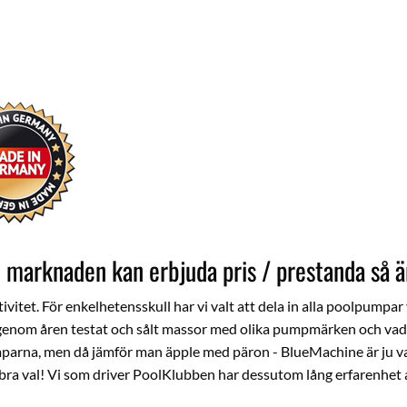
marknaden kan erbjuda pris / prestanda så ä
vitet. För enkelhetensskull har vi valt att dela in alla poolpumpar v
 genom åren testat och sålt massor med olika pumpmärken och vad 
rna, men då jämför man äpple med päron - BlueMachine är ju vari
 bra val! Vi som driver PoolKlubben har dessutom lång erfarenhet a