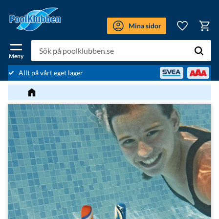
Meny
Mina sidor
Kundv
Favoriter
Allt på vårt eget lager