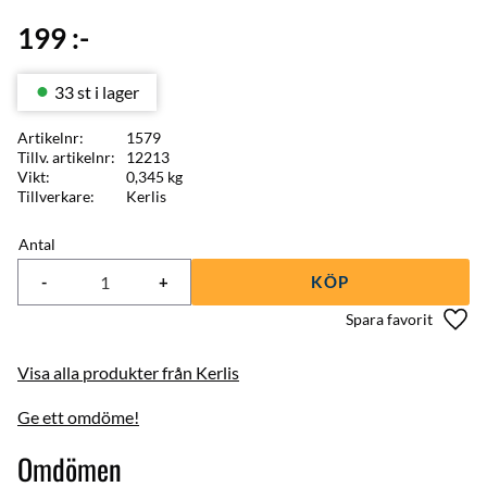
199
:-
33 st i lager
Artikelnr
1579
Tillv. artikelnr
12213
Vikt
0,345 kg
Tillverkare
Kerlis
Antal
-
+
KÖP
Lägg 
Visa alla produkter från Kerlis
Ge ett omdöme!
Omdömen