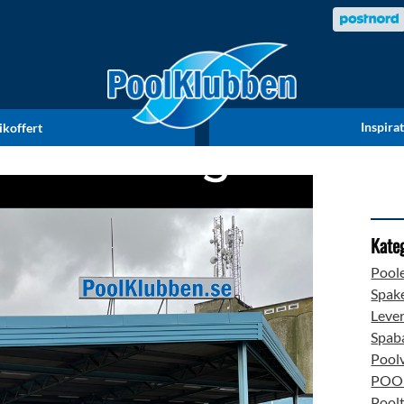
Inspira
ikoffert
Kate
Poole
Spake
Lever
Spab
Pool
POOL
Poolt