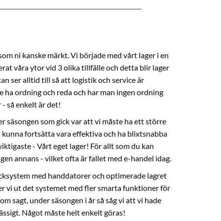
som ni kanske märkt. Vi började med vårt lager i en
 våra ytor vid 3 olika tillfälle och detta blir lager
 ser alltid till så att logistik och service är
te ha ordning och reda och har man ingen ordning
- så enkelt är det!
r säsongen som gick var att vi måste ha ett större
tt kunna fortsätta vara effektiva och ha blixtsnabba
viktigaste - Vårt eget lager! För allt som du kan
gen annans - vilket ofta är fallet med e-handel idag.
plocksystem med handdatorer och optimerade lagret
r vi ut det systemet med fler smarta funktioner för
m sagt, under säsongen i år så såg vi att vi hade
ssigt. Något måste helt enkelt göras!