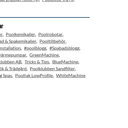
ar
er
Poolkemikalier
Poolrobotar
ad & Spakemikalier
Pooltillbehör
nstallation
#poolblogg
#Spabadsblogg
värmepumpar
GreenMachine
klubben AB
Tricks & Tips
BlueMachine
ök & Trädgård
Poolklubben Sandfilter
g Spas
Pooltak LowProfile
WhiteMachine