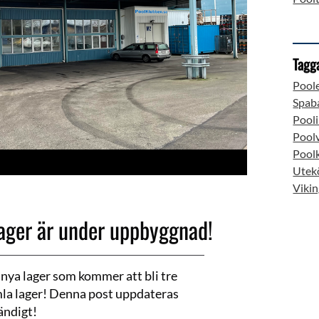
Tagg
Pool
Spab
Pooli
Pool
Pool
Utek
Vikin
lager är under uppbyggnad!
nya lager som kommer att bli tre
mla lager! Denna post uppdateras
ändigt!