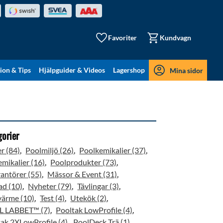
Favoriter
Kundvagn
tion & Tips
Hjälpguider & Videos
Lagershop
Mina sidor
gorier
r (84)
Poolmiljö (26)
Poolkemikalier (37)
mikalier (16)
Poolprodukter (73)
antörer (55)
Mässor & Event (31)
ad (10)
Nyheter (79)
Tävlingar (3)
värme (10)
Test (4)
Utekök (2)
 LABBET™ (7)
Pooltak LowProfile (4)
ak 2XLowProfile (4)
PoolDeck Trä (1)