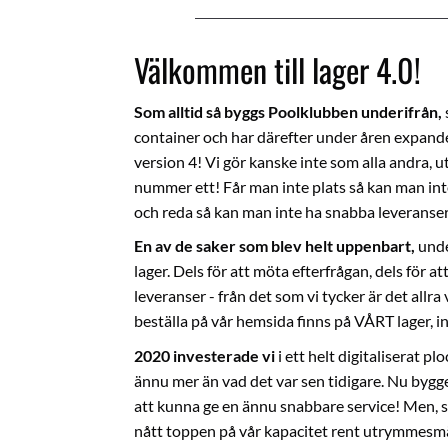
Välkommen till lager 4.0!
Som alltid så byggs Poolklubben underifrån,
container och har därefter under åren expanderat
version 4! Vi gör kanske inte som alla andra, utan
nummer ett! Får man inte plats så kan man in
och reda så kan man inte ha snabba leveranser 
En av de saker som blev helt uppenbart,
unde
lager. Dels för att möta efterfrågan, dels för a
leveranser - från det som vi tycker är det allra 
beställa på vår hemsida finns på VÅRT lager, in
2020 investerade vi
i ett helt digitaliserat 
ännu mer än vad det var sen tidigare. Nu bygge
att kunna ge en ännu snabbare service! Men, so
nått toppen på vår kapacitet rent utrymmesmä