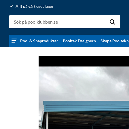
Allt på vårt eget lager
Pool & Spaprodukter
Pooltak Designern
Skapa Pooltekn