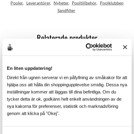
Pooler
Leverantörer
Nyheter
Pooltillbehör
Poolklubben
Sandfilter
Relaterade produkter
Sandfilter Falsterbo Ø500 mm
6 875
:-
En liten uppdatering!
INFO
Direkt från ugnen serverar vi en påfyllning av småkakor för att
Slutsåld
hjälpa oss att hålla din shoppingupplevelse smidig. Dessa nya
NYHET - 2024!
inställningar kommer att läggas till dina befintliga. Om du
tycker detta är ok, godkänn helt enkelt användningen av de
Sandfilter Falsterbo Ø600 mm
nya kakorna för preferenser, statistik och marknadsföring
7 500
:-
genom att klicka på "Okej".
KÖP
3 st i lager
NYHET - 2024!