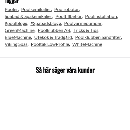
Taggar
Pooler
Poolkemikalier
Poolrobotar
Spabad & Spakemikalier
Pooltillbehör
Poolinstallation
#poolblogg
#Spabadsblogg
Poolvärmepumpar
GreenMachine
Poolklubben AB
Tricks & Tips
BlueMachine
Utekök & Trädgård
Poolklubben Sandfilter
Viking Spas
Pooltak LowProfile
WhiteMachine
Så här säger våra kunder