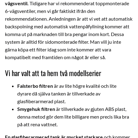
vägsventil.
Tidigare har vi rekommenderat toppmonterade
6-vägsventiler, men vi går faktiskt ifrån den
rekommendationen. Anledningen är att vi vet att automatisk
backspolning med automatisk vattenpåfyllning kommer att
komma ut på marknaden till bra pengar inom kort. Dessa
system är alltid för sidomonterade filter. Man vill ju inte
gärna köpa ett filter idag som inte kommer att vara
kompatibelt med framtiden om något år eller så.
Vi har valt att ta hem två modellserier
Falsterbo filtren
är av lite högre kvalité och lite
dyrare då själva tanken är tillverkade av
glasfiberarmerad plast.
Smygehuk filtren
är tillverkade av gjuten ABS plast,
denna metod gör dem lite billigare men precis lika bra
på att rena vattnet.
En glasfiberarmerad tank är mycket starkare
och kommer