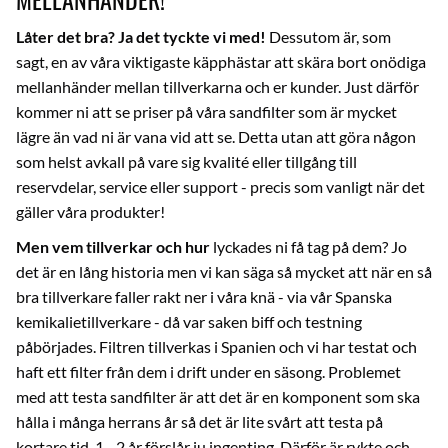
Låter det bra? Ja det tyckte vi med!
Dessutom är, som
sagt, en av våra viktigaste käpphästar att skära bort onödiga
mellanhänder mellan tillverkarna och er kunder. Just därför
kommer ni att se priser på våra sandfilter som är mycket
lägre än vad ni är vana vid att se. Detta utan att göra någon
som helst avkall på vare sig kvalité eller tillgång till
reservdelar, service eller support - precis som vanligt när det
gäller våra produkter!
Men vem tillverkar och hur
lyckades ni få tag på dem? Jo
det är en lång historia men vi kan säga så mycket att när en så
bra tillverkare faller rakt ner i våra knä - via vår Spanska
kemikalietillverkare - då var saken biff och testning
påbörjades. Filtren tillverkas i Spanien och vi har testat och
haft ett filter från dem i drift under en säsong. Problemet
med att testa sandfilter är att det är en komponent som ska
hålla i många herrans år så det är lite svårt att testa på
kortare tid, 1 - 2 år förslår ju ingenting. Därför är rykte och