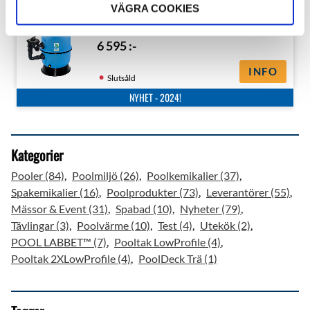
VÄGRA COOKIES
Sandfilter Smygehuk Ø600 mm
6 595
:-
INFO
Slutsåld
NYHET - 2024!
Kategorier
Pooler (84)
Poolmiljö (26)
Poolkemikalier (37)
Spakemikalier (16)
Poolprodukter (73)
Leverantörer (55)
Mässor & Event (31)
Spabad (10)
Nyheter (79)
Tävlingar (3)
Poolvärme (10)
Test (4)
Utekök (2)
POOL LABBET™ (7)
Pooltak LowProfile (4)
Pooltak 2XLowProfile (4)
PoolDeck Trä (1)