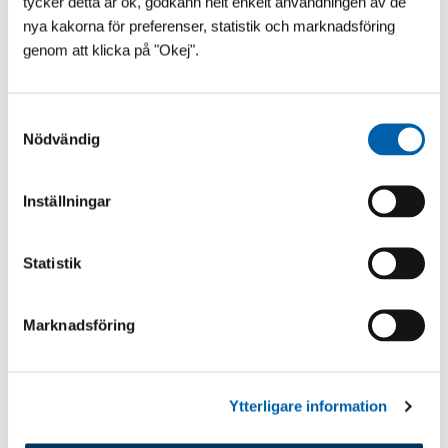
tycker detta är ok, godkänn helt enkelt användningen av de
nya kakorna för preferenser, statistik och marknadsföring
Senaste inlägg
genom att klicka på "Okej".
S
Nödvändig
a
m
t
Inställningar
y
c
k
Statistik
e
s
Marknadsföring
v
a
l
Ytterligare information