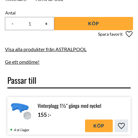
Antal
-
+
KÖP
Lägg 
Visa alla produkter från ASTRALPOOL
Ge ett omdöme!
Passar till
Vinterplugg 1½" gänga med nyckel
155
:-
KÖP
Lägg till
4 st i lager