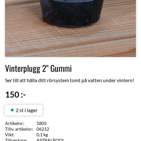
Vinterplugg 2" Gummi
Ser till att hålla ditt rörsystem tomt på vatten under vintern!
150
:-
2 st i lager
Artikelnr
1805
Tillv. artikelnr
06212
Vikt
0,1 kg
Tillverkare
ASTRALPOOL