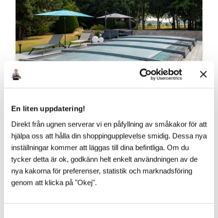
En liten uppdatering!
VAD SÄGS OM ÄNNU LÄGRE?!
Direkt från ugnen serverar vi en påfyllning av småkakor för att
hjälpa oss att hålla din shoppingupplevelse smidig. Dessa nya
​Vår franska pooltaktillverkare vilar inte i hängmattan!
Till 2027 kommer Pooltak UltraLow™ - Exklusivare -
inställningar kommer att läggas till dina befintliga. Om du
Snyggare och Ännu lägre! Helt utan mellanh...
tycker detta är ok, godkänn helt enkelt användningen av de
nya kakorna för preferenser, statistik och marknadsföring
genom att klicka på "Okej".
S