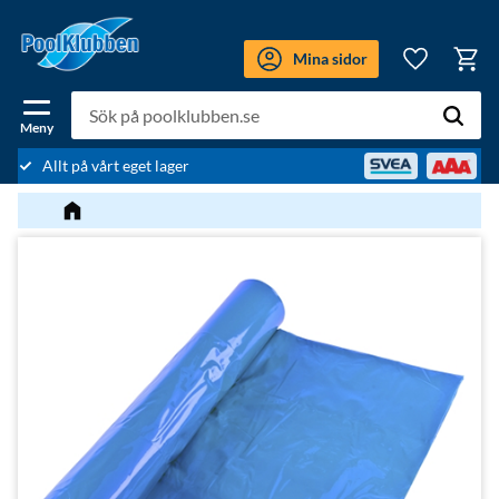
Meny
Mina sidor
Kundv
Favoriter
Allt på vårt eget lager