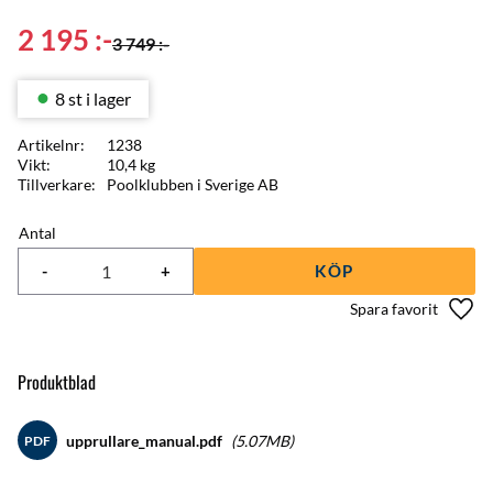
Nedsatt pris:
2 195
:-
Ordinarie pris:
3 749
:-
8 st i lager
Artikelnr
1238
Vikt
10,4 kg
Tillverkare
Poolklubben i Sverige AB
Antal
-
+
KÖP
Lägg 
Produktblad
upprullare_manual.pdf
5.07MB
PDF