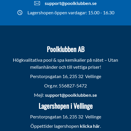
support@poolklubben.se
Lagershopen öppen vardagar: 15.00 - 16.30
Poolklubben AB
Högkvalitativa pool & spa kemikalier på nätet – Utan
mellanhänder och till vettiga priser!
Perstorpsgatan 16, 235 32 Vellinge
Org.nr. 556827-5472
Mejl:
support@poolklubben.se
Lagershopen i Vellinge
Perstorpsgatan 16, 235 32 Vellinge
Öppettider lagershopen
klicka här
.