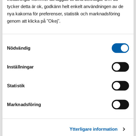
tycker detta är ok, godkänn helt enkelt användningen av de
nya kakorna för preferenser, statistik och marknadsföring
genom att klicka på "Okej".
VAD SÄGS OM ÄNNU LÄGRE?!
​Vår franska pooltaktillverkare vilar inte i hängmattan!
Till 2027 kommer Pooltak UltraLow™ - Exklusivare -
S
Snyggare och Ännu lägre! Helt utan mellanh...
Nödvändig
a
m
t
Inställningar
y
c
k
Statistik
e
s
Marknadsföring
v
a
l
Ytterligare information