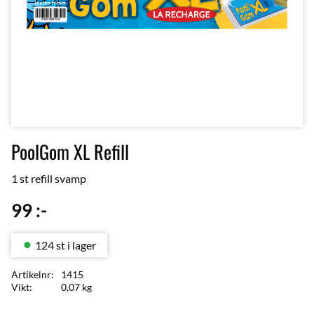
PoolGom XL Refill
1 st refill svamp
99
:-
124 st i lager
Artikelnr
1415
Vikt
0,07 kg