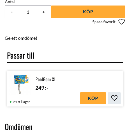
Antal
-
+
KÖP
Lägg 
Ge ett omdöme!
Passar till
PoolGom XL
249
:-
KÖP
Lägg till
21 st i lager
Omdömen