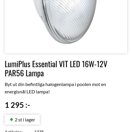
LumiPlus Essential VIT LED 16W-12V
PAR56 Lampa
Byt ut din befintliga halogenlampa i poolen mot en
energisnål LED lampa!
1 295
:-
2 st i lager
Artikelnr
1378