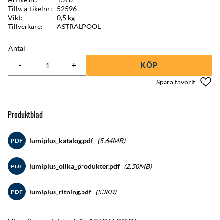
Tillv. artikelnr
52596
Vikt
0,5 kg
Tillverkare
ASTRALPOOL
Antal
-
+
KÖP
Lägg 
Produktblad
lumiplus_katalog.pdf
5.64MB
PDF
lumiplus_olika_produkter.pdf
2.50MB
PDF
lumiplus_ritning.pdf
53KB
PDF