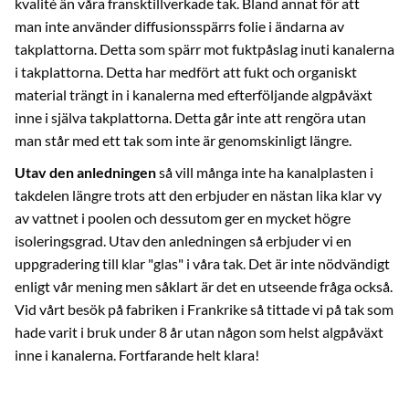
kvalité än våra fransktillverkade tak. Bland annat för att
man inte använder diffusionsspärrs folie i ändarna av
takplattorna. Detta som spärr mot fuktpåslag inuti kanalerna
i takplattorna. Detta har medfört att fukt och organiskt
material trängt in i kanalerna med efterföljande algpåväxt
inne i själva takplattorna. Detta går inte att rengöra utan
man står med ett tak som inte är genomskinligt längre.
Utav den anledningen
så vill många inte ha kanalplasten i
takdelen längre trots att den erbjuder en nästan lika klar vy
av vattnet i poolen och dessutom ger en mycket högre
isoleringsgrad. Utav den anledningen så erbjuder vi en
uppgradering till klar "glas" i våra tak. Det är inte nödvändigt
enligt vår mening men såklart är det en utseende fråga också.
Vid vårt besök på fabriken i Frankrike så tittade vi på tak som
hade varit i bruk under 8 år utan någon som helst algpåväxt
inne i kanalerna. Fortfarande helt klara!