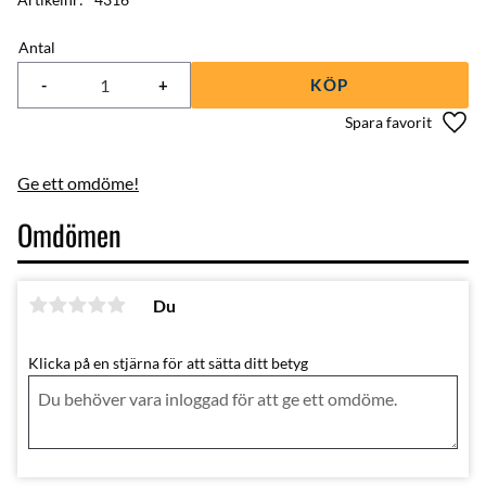
Antal
-
+
KÖP
Lägg 
Ge ett omdöme!
Omdömen
Du
Klicka på en stjärna för att sätta ditt betyg