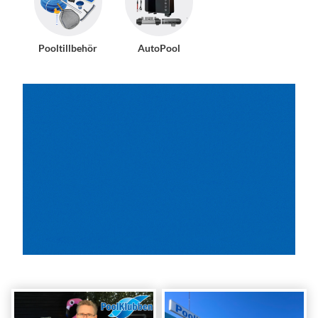
Pooltillbehör
AutoPool