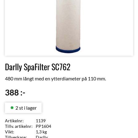
Darlly SpaFilter SC762
480 mm långt med en ytterdiameter på 110 mm.
388
:-
2 st i lager
Artikelnr
1139
Tillv. artikelnr
PP1604
Vikt
1,3 kg
Tillverkare
Darlly