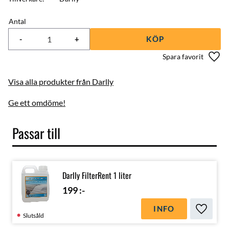
Antal
-
+
KÖP
Lägg 
Visa alla produkter från Darlly
Ge ett omdöme!
Passar till
Darlly FilterRent 1 liter
199
:-
INFO
Lägg till
Slutsåld