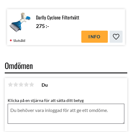
Darlly Cyclone Filtertvätt
275
:-
INFO
Lägg till
Slutsåld
Omdömen
Du
Klicka på en stjärna för att sätta ditt betyg