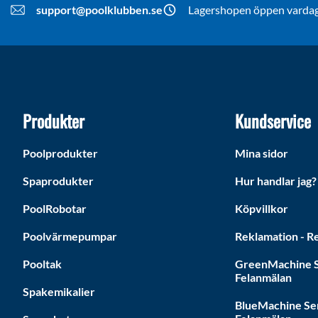
support@poolklubben.se
Lagershopen öppen vardaga
Produkter
Kundservice
Poolprodukter
Mina sidor
Spaprodukter
Hur handlar jag?
PoolRobotar
Köpvillkor
Poolvärmepumpar
Reklamation - Re
Pooltak
GreenMachine S
Felanmälan
Spakemikalier
BlueMachine Se