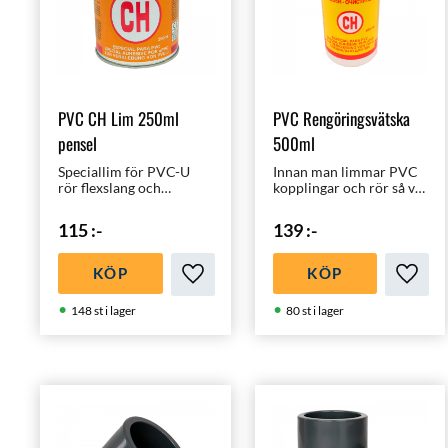
PVC CH Lim 250ml
PVC Rengöringsvätska
pensel
500ml
Speciallim för PVC-U
Innan man limmar PVC
rör flexslang och
kopplingar och rör så vill
kopplingar. Fäster på
man att alla ytor ska vara
sekunder men
rena, denna vätska
115
:-
139
:-
genomhärdar efter ca 2
avfettar och gör dina
timmar. Pensel ingår.
ytor redo för PVC
limmet!
KÖP
KÖP
Lägg till i favoriter
Lägg ti
148 st i lager
80 st i lager