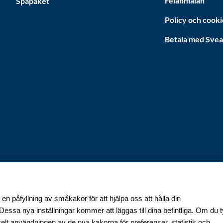
Felanmälan
Spapaket
Policy och cooki
Betala med Sve
Svenska
SEK
 en påfyllning av småkakor för att hjälpa oss att hålla din
essa nya inställningar kommer att läggas till dina befintliga. Om du 
kelt användningen av de nya kakorna för preferenser, statistik och