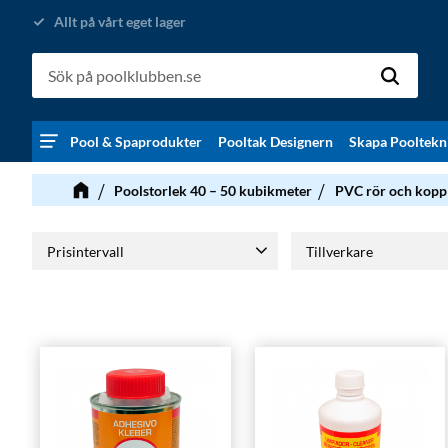
Allt på vårt eget lager
Pool & Spaprodukter
Pooltak Designern
Skapa Pooltekn
Poolstorlek 40 – 50 kubikmeter
PVC rör och kopp
Prisintervall
Tillverkare
8
2 399
CEPEX
2
CH Aqu