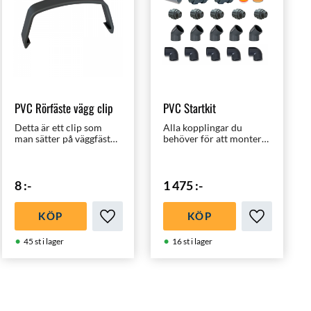
PVC Rörfäste vägg clip
PVC Startkit
Detta är ett clip som
Alla kopplingar du
man sätter på väggfästet
behöver för att montera
för att säkra så rören
poolen.
inte KAN lossna. En bra
produkt för lite pengar.
8
:-
1 475
:-
KÖP
KÖP
i favoriter
Lägg till i favoriter
Lägg till i f
45 st i lager
16 st i lager