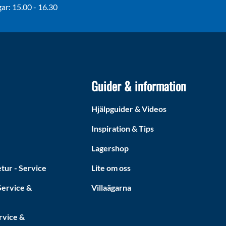
r: 15.00 - 16.30
Guider & information
Hjälpguider & Videos
Inspiration & Tips
Lagershop
tur - Service
Lite om oss
ervice &
Villaägarna
rvice &