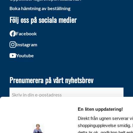
Boka hämtning av beställning
Följ oss på sociala medier
Facebook
Instagram
Youtube
Prenumerera på vårt nyhetsbrev
PRENUMERERA
En liten uppdatering!
Direkt från ugnen serverar vi
Dina personuppgifter behandlas i enlighet med vår
integritetspolicy
.
shoppingupplevelse smidig. D
detta är ok, godkänn helt en