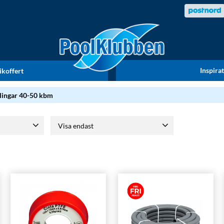
Inspira
ikoffert
lingar 40-50 kbm
Visa endast
aram
8
Finns i lager
12