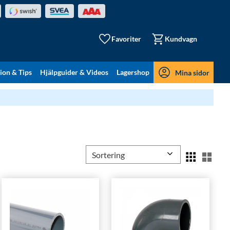
Favoriter
Kundvagn
tion & Tips
Hjälpguider & Videos
Lagershop
Mina sidor
Välj sortering
Välj