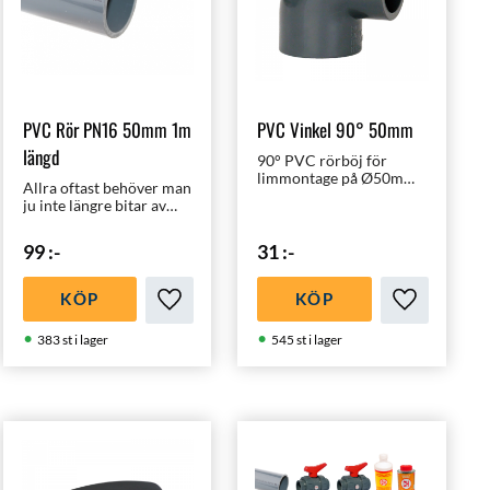
PVC Rör PN16 50mm 1m
PVC Vinkel 90° 50mm
längd
90° PVC rörböj för
limmontage på Ø50mm
Allra oftast behöver man
kopplingar, rör eller
ju inte längre bitar av
slang. Vår mest sålda
PVC rör än 1 meter när
PVC produkt som
man gör sin
naturligtvis är av högsta
99
:-
31
:-
poolinstallation. Längre
kvalité!
sträckor drar man ändå
flexslang.
KÖP
KÖP
i favoriter
Lägg till i favoriter
Lägg till i f
383 st i lager
545 st i lager