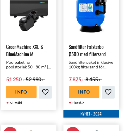
GreenMachine XXL &
Sandfilter Falsterbo
BlueMachine M
Ø500 med filtersand
Poolpaket för
Sandfilterpaket inklusive
poolstorlek 50 - 80 m³ |
100kg filtersand för
Ett nästan ljudlöst
pooler upp till 50m³ -
poolpaket med världens
inklusive 6-vägsventil |
51 250
:-
52 990
:-
7 875
:-
8 455
:-
mest moderna
Tillverkad i Spanien av
komponenter till ett
högsta kvalité | 3-års
oslagbart pris!
garanti!
INFO
INFO
i favoriter
Lägg till i favoriter
Lägg till i f
Slutsåld
Slutsåld
NYHET - 2024!