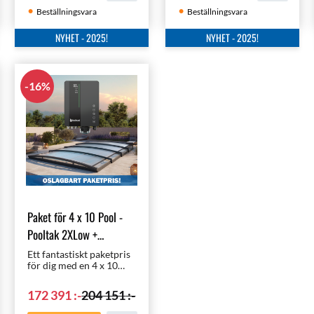
Beställningsvara
Beställningsvara
NYHET - 2025!
NYHET - 2025!
16
%
Paket för 4 x 10 Pool -
Pooltak 2XLow +
WhiteMachine
Ett fantastiskt paketpris
för dig med en 4 x 10
meters pool | Pooltak
med rätt klorering,
172 391
:-
204 151
:-
nämligen
helautomatiska