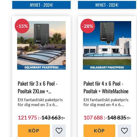
NYHET - 2024!
NYHET - 2024!
15
%
28
%
Paket för 3 x 6 Pool -
Paket för 4 x 6 Pool -
Pooltak 2XLow +
Pooltak + WhiteMachine
WhiteMachine
Ett fantastiskt paketpris
Ett fantastiskt paketpris
för dig med en 3 x 6
för dig med en 4 x 6
meters pool | Pooltak
meters pool | Pooltak
med rätt klorering,
med rätt klorering,
121 975
:-
143 663
:-
107 688
:-
148 835
:-
nämligen
nämligen
helautomatiska
helautomatiska
WhiteMachine
WhiteMachine
KÖP
KÖP
saltklorinator!
saltklorinator!
Lägg till i favoriter
Lägg ti