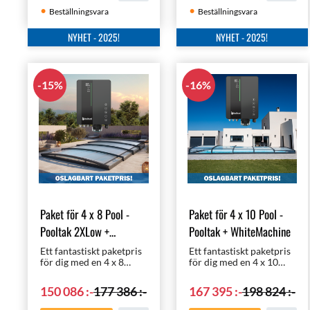
Beställningsvara
Beställningsvara
NYHET - 2025!
NYHET - 2025!
15
%
16
%
Paket för 4 x 8 Pool -
Paket för 4 x 10 Pool -
Pooltak 2XLow +
Pooltak + WhiteMachine
WhiteMachine
Ett fantastiskt paketpris
Ett fantastiskt paketpris
för dig med en 4 x 8
för dig med en 4 x 10
meters pool | Pooltak
meters pool | Pooltak
med rätt klorering,
med rätt klorering,
150 086
:-
177 386
:-
167 395
:-
198 824
:-
nämligen
nämligen
helautomatiska
helautomatiska