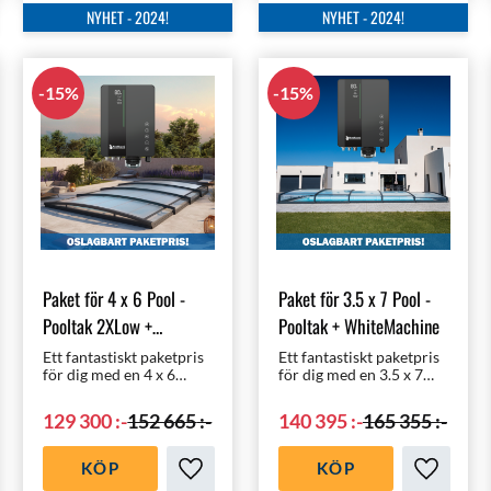
NYHET - 2024!
NYHET - 2024!
15
%
15
%
Paket för 4 x 6 Pool -
Paket för 3.5 x 7 Pool -
Pooltak 2XLow +
Pooltak + WhiteMachine
WhiteMachine
Ett fantastiskt paketpris
Ett fantastiskt paketpris
för dig med en 4 x 6
för dig med en 3.5 x 7
meters pool | Pooltak
meters pool | Pooltak
med rätt klorering,
med rätt klorering,
129 300
:-
152 665
:-
140 395
:-
165 355
:-
nämligen
nämligen
helautomatiska
helautomatiska
WhiteMachine
WhiteMachine
KÖP
KÖP
saltklorinator!
saltklorinator!
ll i favoriter
Lägg till i favoriter
Lägg till 