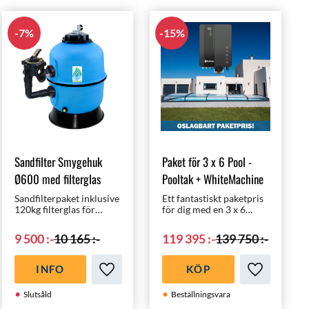
7
%
15
%
Sandfilter Smygehuk
Paket för 3 x 6 Pool -
Ø600 med filterglas
Pooltak + WhiteMachine
Sandfilterpaket inklusive
Ett fantastiskt paketpris
120kg filterglas för
för dig med en 3 x 6
pooler upp till 60m³ -
meters pool | Pooltak
inklusive 6-vägsventil |
med rätt klorering,
9 500
:-
10 165
:-
119 395
:-
139 750
:-
Tillverkad i Spanien av
nämligen
högsta kvalité | 3-års
helautomatiska
garanti!
WhiteMachine
INFO
KÖP
saltklorinator!
i favoriter
Lägg till i favoriter
Lägg till i f
Slutsåld
Beställningsvara