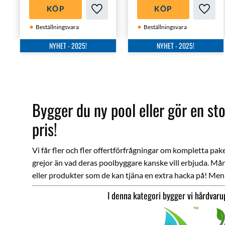
WhiteMachine
WhiteMachine
KÖP
KÖP
saltklorinator!
saltklorinator!
Lägg till i favoriter
Lägg ti
Beställningsvara
Beställningsvara
NYHET - 2025!
NYHET - 2025!
Bygger du ny pool eller gör en st
pris!
Vi får fler och fler offertförfrågningar om kompletta pake
grejor än vad deras poolbyggare kanske vill erbjuda. Mån
eller produkter som de kan tjäna en extra hacka på! Men eft
I denna kategori bygger vi hårdvar