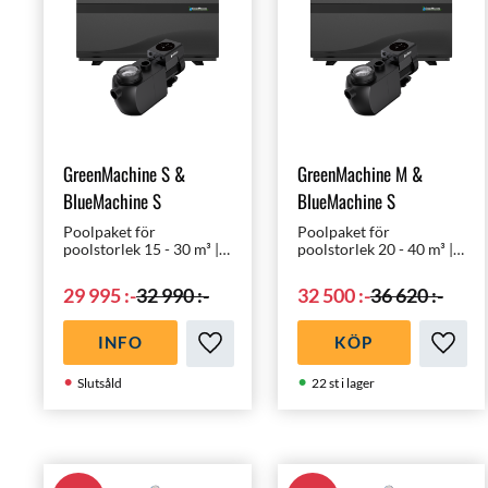
GreenMachine S &
GreenMachine M &
BlueMachine S
BlueMachine S
Poolpaket för
Poolpaket för
poolstorlek 15 - 30 m³ |
poolstorlek 20 - 40 m³ |
Ett nästan ljudlöst
Ett nästan ljudlöst
poolpaket med världens
poolpaket med världens
29 995
:-
32 990
:-
32 500
:-
36 620
:-
mest moderna
mest moderna
komponenter till ett
komponenter till ett
oslagbart pris!
oslagbart pris!
INFO
KÖP
Lägg till i favoriter
Lägg ti
Slutsåld
22 st i lager