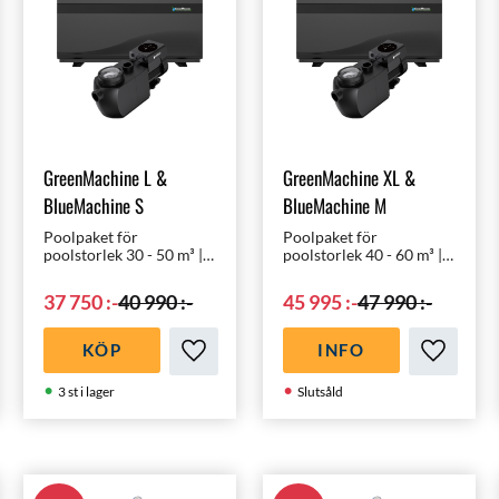
GreenMachine L &
GreenMachine XL &
BlueMachine S
BlueMachine M
Poolpaket för
Poolpaket för
poolstorlek 30 - 50 m³ |
poolstorlek 40 - 60 m³ |
Ett nästan ljudlöst
Ett nästan ljudlöst
poolpaket med världens
poolpaket med världens
37 750
:-
40 990
:-
45 995
:-
47 990
:-
mest moderna
mest moderna
komponenter till ett
komponenter till ett
oslagbart pris!
oslagbart pris!
KÖP
INFO
ll i favoriter
Lägg till i favoriter
Lägg till 
3 st i lager
Slutsåld