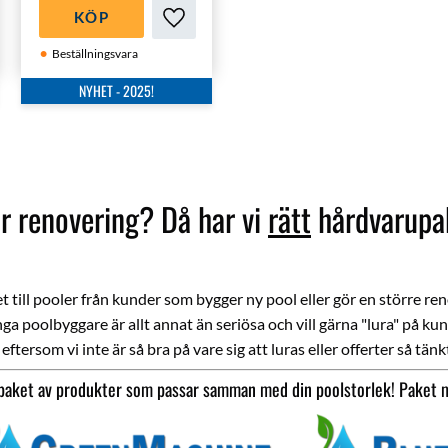
WhiteMachine
KÖP
saltklorinator!
ll i favoriter
Lägg till i favoriter
Beställningsvara
NYHET - 2025!
or renovering? Då har vi
rätt
hårdvarupake
t till pooler från kunder som bygger ny pool eller gör en större re
ga poolbyggare är allt annat än seriösa och vill gärna "lura" på k
ersom vi inte är så bra på vare sig att luras eller offerter så tänkt
upaket av produkter som passar samman med din poolstorlek! Paket 