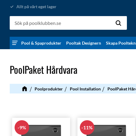
Allt på vårt eget lager
Pool & Spaprodukter
Pooltak Designern
Skapa Pooltekn
PoolPaket Hårdvara
Poolprodukter
Pool Installation
PoolPaket Hår
9
%
11
%