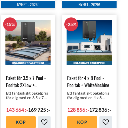
NYHET - 2024!
NYHET - 2025!
15
%
25
%
Paket för 3.5 x 7 Pool -
Paket för 4 x 8 Pool -
Pooltak 2XLow +
Pooltak + WhiteMachine
WhiteMachine
Ett fantastiskt paketpris
Ett fantastiskt paketpris
för dig med en 3.5 x 7
för dig med en 4 x 8
meters pool | Pooltak
meters pool | Pooltak
med rätt klorering,
med rätt klorering,
143 664
:-
169 725
:-
128 856
:-
172 836
:-
nämligen
nämligen
helautomatiska
helautomatiska
WhiteMachine
WhiteMachine
KÖP
KÖP
saltklorinator!
saltklorinator!
i favoriter
Lägg till i favoriter
Lägg till i f