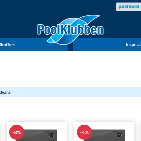
Inspira
ikoffert
dvara
8
%
4
%