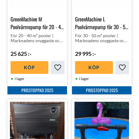
GreenMachine M
GreenMachine L
Poolvärmepump för 20 - 40
Poolvärmepump för 30 - 50
m³ pooler
m³ pooler
För 20 - 40 m³ pooler |
För 30 - 50 m³ pooler |
Marknadens snyggaste och
Marknadens snyggaste och
tystaste helt steglösa
tystaste helt steglösa
inverter poolvärmepump
inverter poolvärmepump
25 625
:-
29 995
:-
med den allra senaste
med den allra senaste
teknologin!
teknologin!
KÖP
KÖP
Lägg till i favoriter
Lägg till
I lager
I lager
PRISSTOPPAD 2025
PRISSTOPPAD 2025