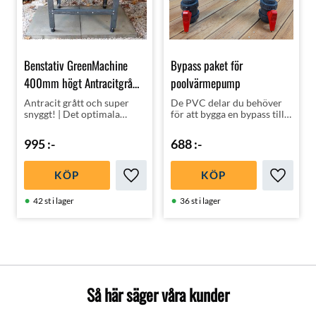
Benstativ GreenMachine
Bypass paket för
400mm högt Antracitgrå
poolvärmepump
färg
Antracit grått och super
De PVC delar du behöver
snyggt! | Det optimala
för att bygga en bypass till
sättet att montera din
din poolvärmepump |
poolvärmepump!
Högsta kvalité på alla
995
:-
688
:-
ingående PVC
komponenter | Made in
Spain
KÖP
KÖP
Lägg till i favoriter
Lägg till
42 st i lager
36 st i lager
Så här säger våra kunder