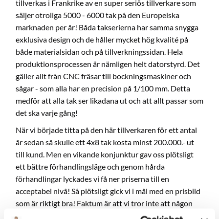
tillverkas i Frankrike av en super seriös tillverkare som
säljer otroliga 5000 - 6000 tak på den Europeiska
marknaden per år! Båda takserierna har samma snygga
exklusiva design och de håller mycket hög kvalité på
både materialsidan och på tillverkningssidan. Hela
produktionsprocessen är nämligen helt datorstyrd. Det
gäller allt från CNC fräsar till bockningsmaskiner och
sågar - som alla har en precision på 1/100 mm. Detta
medför att alla tak ser likadana ut och att allt passar som
det ska varje gång!
När vi började titta på den här tillverkaren för ett antal
år sedan så skulle ett 4x8 tak kosta minst 200.000.- ut
till kund. Men en vikande konjunktur gav oss plötsligt
ett bättre förhandlingsläge och genom hårda
förhandlingar lyckades vi få ner priserna till en
acceptabel nivå! Så plötsligt gick vi i mål med en prisbild
som är riktigt bra! Faktum är att vi tror inte att någon
annan aktör på den Svenska poolmarknaden ens