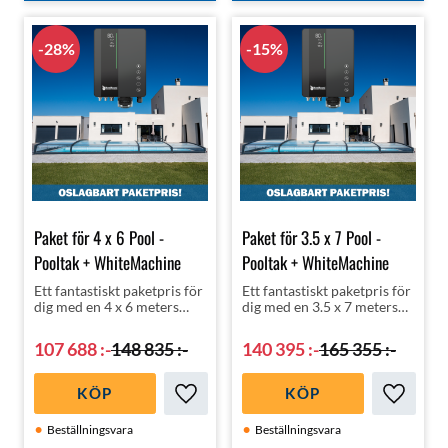
28
%
15
%
Paket för 4 x 6 Pool -
Paket för 3.5 x 7 Pool -
Pooltak + WhiteMachine
Pooltak + WhiteMachine
Ett fantastiskt paketpris för
Ett fantastiskt paketpris för
dig med en 4 x 6 meters
dig med en 3.5 x 7 meters
pool | Pooltak med rätt
pool | Pooltak med rätt
klorering, nämligen
klorering, nämligen
107 688
:-
148 835
:-
140 395
:-
165 355
:-
helautomatiska
helautomatiska
WhiteMachine
WhiteMachine
saltklorinator!
saltklorinator!
KÖP
KÖP
Lägg till i favoriter
Lägg till
Beställningsvara
Beställningsvara