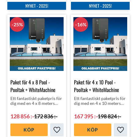
NYHET - 2025!
NYHET - 2025!
25
%
16
%
Paket för 4 x 8 Pool -
Paket för 4 x 10 Pool -
Pooltak + WhiteMachine
Pooltak + WhiteMachine
Ett fantastiskt paketpris för
Ett fantastiskt paketpris för
dig med en 4 x 8 meters
dig med en 4 x 10 meters
pool | Pooltak med rätt
pool | Pooltak med rätt
klorering, nämligen
klorering, nämligen
128 856
:-
172 836
:-
167 395
:-
198 824
:-
helautomatiska
helautomatiska
WhiteMachine
WhiteMachine
saltklorinator!
saltklorinator!
KÖP
KÖP
Lägg till i favoriter
Lägg till