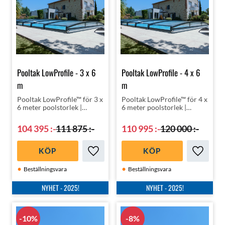
Pooltak LowProfile - 3 x 6
Pooltak LowProfile - 4 x 6
m
m
Pooltak LowProfile™ för 3 x
Pooltak LowProfile™ för 4 x
6 meter poolstorlek |
6 meter poolstorlek |
Snyggt | Exklusiv fransk
Snyggt | Exklusiv fransk
design | Högsta kvalité med
design | Högsta kvalité med
104 395
:-
111 875
:-
110 995
:-
120 000
:-
upp till 10 års garanti | Hög
upp till 10 års garanti | Hög
isoleringsklass
isoleringsklass
KÖP
KÖP
Lägg till i favoriter
Lägg till
Beställningsvara
Beställningsvara
NYHET - 2025!
NYHET - 2025!
10
%
8
%