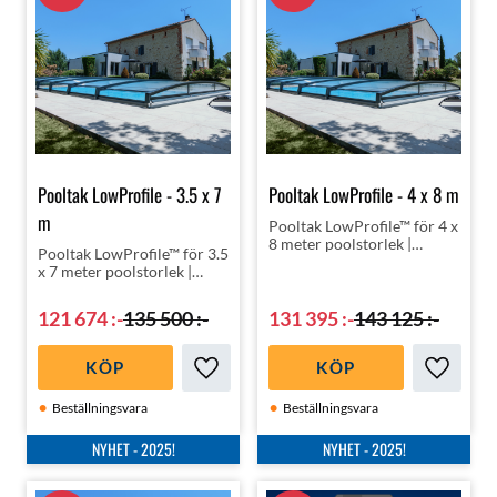
Pooltak LowProfile - 3.5 x 7
Pooltak LowProfile - 4 x 8 m
m
Pooltak LowProfile™ för 4 x
8 meter poolstorlek |
Pooltak LowProfile™ för 3.5
Snyggt | Exklusiv fransk
x 7 meter poolstorlek |
design | Högsta kvalité med
Snyggt | Exklusiv fransk
upp till 10 års garanti | Hög
design | Högsta kvalité med
isoleringsklass
121 674
:-
135 500
:-
131 395
:-
143 125
:-
upp till 10 års garanti | Hög
isoleringsklass
KÖP
KÖP
Lägg till i favoriter
Lägg till
Beställningsvara
Beställningsvara
NYHET - 2025!
NYHET - 2025!