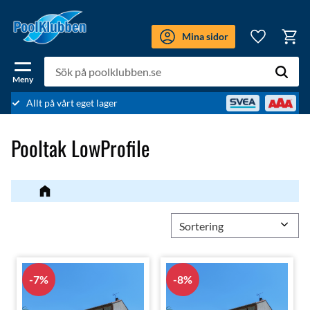
Meny
Mina sidor
Kundv
Favoriter
Allt på vårt eget lager
Pooltak LowProfile
Välj sortering
7
%
8
%