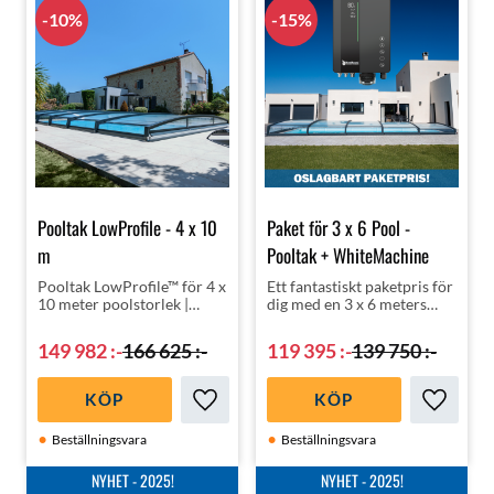
10
%
15
%
Pooltak LowProfile - 4 x 10
Paket för 3 x 6 Pool -
m
Pooltak + WhiteMachine
Pooltak LowProfile™ för 4 x
Ett fantastiskt paketpris för
10 meter poolstorlek |
dig med en 3 x 6 meters
Snyggt | Exklusiv fransk
pool | Pooltak med rätt
design | Högsta kvalité med
klorering, nämligen
149 982
:-
166 625
:-
119 395
:-
139 750
:-
upp till 10 års garanti | Hög
helautomatiska
isoleringsklass
WhiteMachine
saltklorinator!
KÖP
KÖP
Lägg till i favoriter
Lägg till
Beställningsvara
Beställningsvara
NYHET - 2025!
NYHET - 2025!