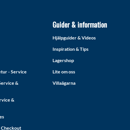
Guider & information
Hjälpguider & Videos
Inspiration & Tips
Lagershop
tur - Service
Lite om oss
ervice &
Villaägarna
rvice &
es
a Checkout