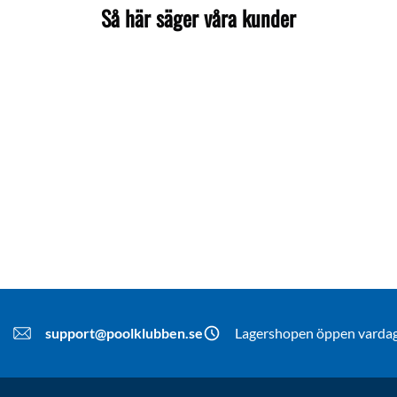
Så här säger våra kunder
support@poolklubben.se
Lagershopen öppen vardaga