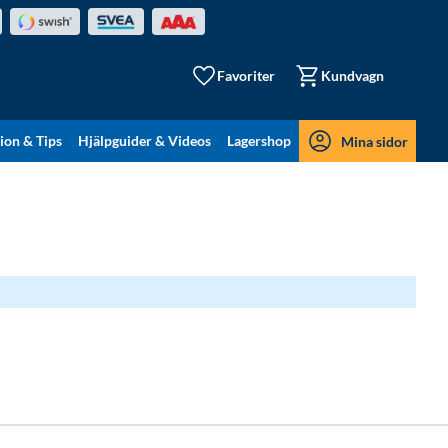
Favoriter
Kundvagn
tion & Tips
Hjälpguider & Videos
Lagershop
Mina sidor