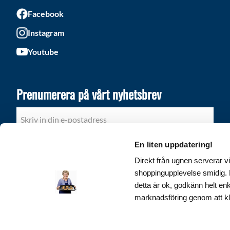
Facebook
Instagram
Youtube
Prenumerera på vårt nyhetsbrev
PRENUMERERA
En liten uppdatering!
Direkt från ugnen serverar vi
Dina personuppgifter behandlas i enlighet med vår
integritetspolicy
.
shoppingupplevelse smidig. D
detta är ok, godkänn helt en
marknadsföring genom att kl