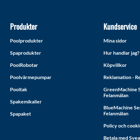
Produkter
Kundservice
Poolprodukter
Mina sidor
Spaprodukter
Hur handlar jag?
PoolRobotar
Köpvillkor
Poolvärmepumpar
Reklamation - Re
Pooltak
GreenMachine S
Felanmälan
Spakemikalier
BlueMachine Se
Felanmälan
Spapaket
Policy och cooki
Betala med Sve