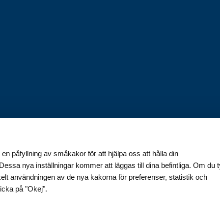
Svenska
SEK
 en påfyllning av småkakor för att hjälpa oss att hålla din
essa nya inställningar kommer att läggas till dina befintliga. Om du 
kelt användningen av de nya kakorna för preferenser, statistik och
Handla tryggt och smidigt
icka på "Okej".